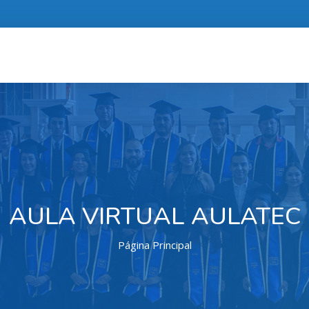
AULA VIRTUAL AULATEC
Página Principal