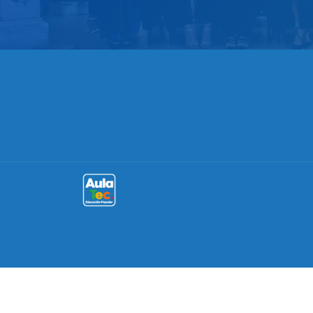
Salta al contenido principal